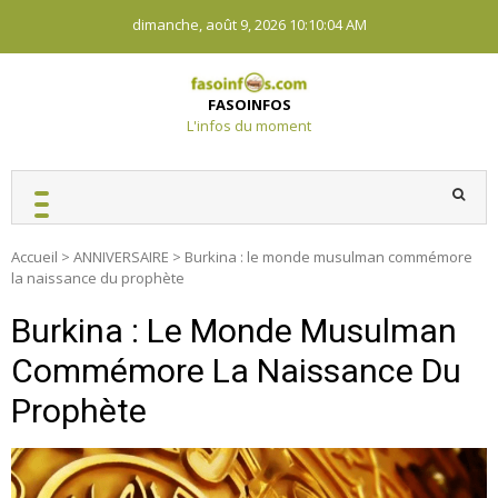
Skip
dimanche, août 9, 2026
10:10:05 AM
to
content
FASOINFOS
L'infos du moment
Accueil
>
ANNIVERSAIRE
>
Burkina : le monde musulman commémore
la naissance du prophète
Burkina : Le Monde Musulman
Commémore La Naissance Du
Prophète