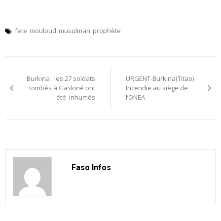
fete
mouloud
musulman
prophète
Navigation
Burkina : les 27 soldats
URGENT-Burkina(Titao)
de
tombés à Gaskiné ont
Incendie au siège de
été inhumés
l’ONEA
l’article
Faso Infos