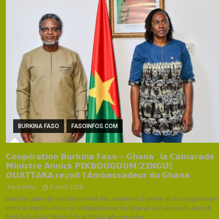
BURKINA FASO
FASOINFOS.COM
𝗖𝗼𝗼𝗽é𝗿𝗮𝘁𝗶𝗼𝗻 𝗕𝘂𝗿𝗸𝗶𝗻𝗮 𝗙𝗮𝘀𝗼 – 𝗚𝗵𝗮𝗻𝗮 : 𝗹𝗮 𝗖𝗮𝗺𝗮𝗿𝗮𝗱𝗲
𝗠𝗶𝗻𝗶𝘀𝘁𝗿𝗲 𝗔𝗻𝗻𝗶𝗰𝗸 𝗣𝗜𝗞𝗕𝗢𝗨𝗚𝗢𝗨𝗠/𝗭𝗜𝗡𝗚𝗨É
𝗢𝗨𝗔𝗧𝗧𝗔𝗥𝗔 𝗿𝗲ç𝗼𝗶𝘁 𝗹’𝗔𝗺𝗯𝗮𝘀𝘀𝗮𝗱𝗲𝘂𝗿 𝗱𝘂 𝗚𝗵𝗮𝗻𝗮
Faso Infos
8 Août 2026
Dans le cadre du renforcement des relations d'amitié et de coopération
entre le Burkina Faso et la République du Ghana, la Camarade Annick
PIKBOUGOUM/ZINGUÉ OUATTARA, Ministre des ...