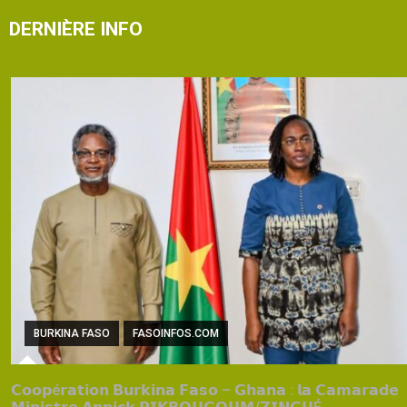
DERNIÈRE INFO
BURKINA FASO
FASOINFOS.COM
𝗖𝗼𝗼𝗽é𝗿𝗮𝘁𝗶𝗼𝗻 𝗕𝘂𝗿𝗸𝗶𝗻𝗮 𝗙𝗮𝘀𝗼 – 𝗚𝗵𝗮𝗻𝗮 : 𝗹𝗮 𝗖𝗮𝗺𝗮𝗿𝗮𝗱𝗲