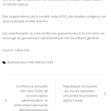
(CCVA) de Gaoua.
Des organisations de la société civile (OSC), des leaders religieux ont
aussi participé à cette marche.
Les manifestants se sont rendus au gouvernorat où ils ont remis un
message au gouverneur représenté par son Secrétaire général.
Source : Libre info
Burkina Faso
FASOINFOS.COM
Navigation
Conférence annuelle
République de Guinée
de
2021 des Chefs de
: les forces spéciales
circonscription
ont arrêté le président
l’article
administrative : le
Alpha Condé
référentiel national de
développement au