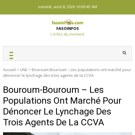
Skip
samedi, août 8, 2026
10:00:45 AM
to
content
FASOINFOS
L'infos du moment
Accueil
>
UNE
>
Bouroum-Bouroum – Les populations ont marché pour
dénoncer le lynchage des trois agents de la CCVA
Bouroum-Bouroum – Les
Populations Ont Marché Pour
Dénoncer Le Lynchage Des
Trois Agents De La CCVA