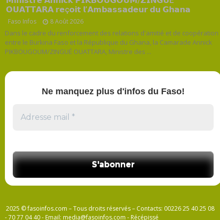
𝗠𝗶𝗻𝗶𝘀𝘁𝗿𝗲 𝗔𝗻𝗻𝗶𝗰𝗸 𝗣𝗜𝗞𝗕𝗢𝗨𝗚𝗢𝗨𝗠/𝗭𝗜𝗡𝗚𝗨É
𝗢𝗨𝗔𝗧𝗧𝗔𝗥𝗔 𝗿𝗲ç𝗼𝗶𝘁 𝗹’𝗔𝗺𝗯𝗮𝘀𝘀𝗮𝗱𝗲𝘂𝗿 𝗱𝘂 𝗚𝗵𝗮𝗻𝗮
Faso Infos
8 Août 2026
Dans le cadre du renforcement des relations d'amitié et de coopération
entre le Burkina Faso et la République du Ghana, la Camarade Annick
PIKBOUGOUM/ZINGUÉ OUATTARA, Ministre des ...
Ne manquez plus d'infos du Faso!
2025 © fasoinfos.com – Tous droits réservés – Contacts: 00226 25 40 25 08
- 70 77 04 40 - Email: media@fasoinfos.com - Récépissé