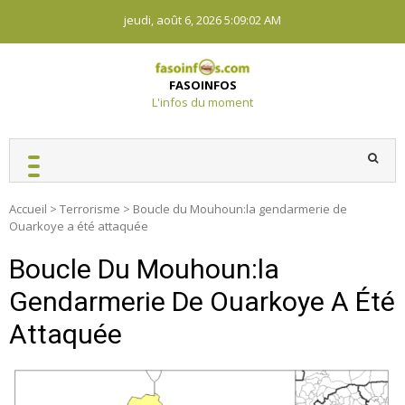
Skip
jeudi, août 6, 2026
5:09:03 AM
to
content
FASOINFOS
L'infos du moment
Accueil
>
Terrorisme
>
Boucle du Mouhoun:la gendarmerie de
Ouarkoye a été attaquée
Boucle Du Mouhoun:la
Gendarmerie De Ouarkoye A Été
Attaquée