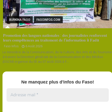
BURKINA FASO
FASOINFOS.COM
𝐏𝐫𝐨𝐦𝐨𝐭𝐢𝐨𝐧 𝐝𝐞𝐬 𝐥𝐚𝐧𝐠𝐮𝐞𝐬 𝐧𝐚𝐭𝐢𝐨𝐧𝐚𝐥𝐞𝐬 : 𝐝𝐞𝐬 𝐣𝐨𝐮𝐫𝐧𝐚𝐥𝐢𝐬𝐭𝐞𝐬 𝐫𝐞𝐧𝐟𝐨𝐫𝐜𝐞𝐧𝐭
𝐥𝐞𝐮𝐫𝐬 𝐜𝐨𝐦𝐩é𝐭𝐞𝐧𝐜𝐞𝐬 𝐚𝐮 𝐭𝐫𝐚𝐢𝐭𝐞𝐦𝐞𝐧𝐭 𝐝𝐞 𝐥’𝐢𝐧𝐟𝐨𝐫𝐦𝐚𝐭𝐢𝐨𝐧 à 𝐅𝐚𝐝a
Faso Infos
6 Août 2026
Le ministère de la Communication, de la Culture, des Arts et du Tourisme
à travers la Direction générale de la Communication et des Médias
(DGCM) organise du 05 au 07 août 2026 à F...
Ne manquez plus d'infos du Faso!