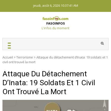
Skip
jeudi, août 6, 2026
10:37:42 AM
to
content
FASOINFOS
L'infos du moment
Accueil
>
Terrorisme
>
Attaque du détachement d’Inata: 19 soldats et 1
civil ont trouvé la mort
Attaque Du Détachement
D’Inata: 19 Soldats Et 1 Civil
Ont Trouvé La Mort