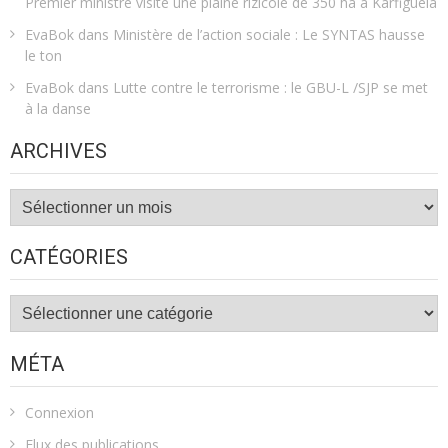
Premier ministre visite une plaine rizicole de 350 ha à Karfiguèla
EvaBok
dans
Ministère de l’action sociale : Le SYNTAS hausse
le ton
EvaBok
dans
Lutte contre le terrorisme : le GBU-L /SJP se met
à la danse
ARCHIVES
Archives
CATÉGORIES
Catégories
MÉTA
Connexion
Flux des publications