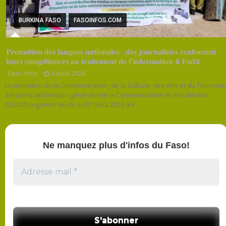
BURKINA FASO
FASOINFOS.COM
𝐏𝐫𝐨𝐦𝐨𝐭𝐢𝐨𝐧 𝐝𝐞𝐬 𝐥𝐚𝐧𝐠𝐮𝐞𝐬 𝐧𝐚𝐭𝐢𝐨𝐧𝐚𝐥𝐞𝐬 : 𝐝𝐞𝐬 𝐣𝐨𝐮𝐫𝐧𝐚𝐥𝐢𝐬𝐭𝐞𝐬 𝐫𝐞𝐧𝐟𝐨𝐫𝐜𝐞𝐧𝐭
𝐥𝐞𝐮𝐫𝐬 𝐜𝐨𝐦𝐩é𝐭𝐞𝐧𝐜𝐞𝐬 𝐚𝐮 𝐭𝐫𝐚𝐢𝐭𝐞𝐦𝐞𝐧𝐭 𝐝𝐞 𝐥’𝐢𝐧𝐟𝐨𝐫𝐦𝐚𝐭𝐢𝐨𝐧 à 𝐅𝐚𝐝a
Faso Infos
6 Août 2026
Le ministère de la Communication, de la Culture, des Arts et du Tourisme
à travers la Direction générale de la Communication et des Médias
(DGCM) organise du 05 au 07 août 2026 à F...
Ne manquez plus d'infos du Faso!