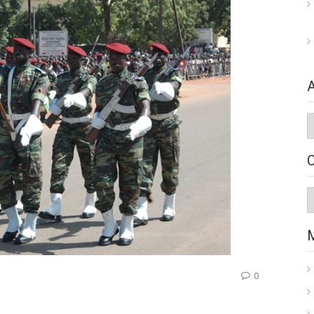
A
C
0