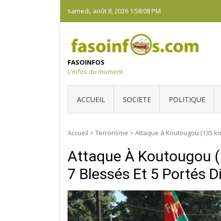
Skip
samedi, août 8, 2026
1:58:09 PM
to
content
FASOINFOS
L'infos du moment
ACCUEIL
SOCIETE
POLITIQUE
Accueil
>
Terrorisme
>
Attaque à Koutougou (135 km 
Attaque À Koutougou (1
7 Blessés Et 5 Portés D