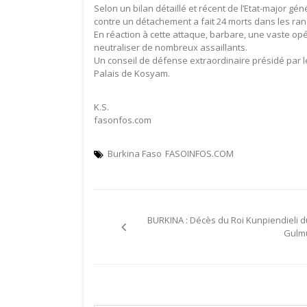
Selon un bilan détaillé et récent de l’Etat-major gé
contre un détachement a fait 24 morts dans les ran
En réaction à cette attaque, barbare, une vaste opé
neutraliser de nombreux assaillants.
Un conseil de défense extraordinaire présidé par 
Palais de Kosyam.
K.S.
fasonfos.com
Burkina Faso
FASOINFOS.COM
Navigation
BURKINA : Décès du Roi Kunpiendieli d
de
Gulm
l’article