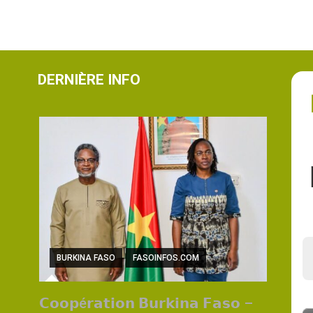
DERNIÈRE INFO
BURKINA FASO
FASOINFOS.COM
𝗖𝗼𝗼𝗽é𝗿𝗮𝘁𝗶𝗼𝗻 𝗕𝘂𝗿𝗸𝗶𝗻𝗮 𝗙𝗮𝘀𝗼 –