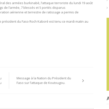
néral des armées burkinabè, l’attaque terroriste du lundi 19 août
gs de l’armée, 7 blessés et 5 portés disparus
ration aérienne et terrestre de ratissage a permis de
le président du Faso Roch Kaboré est tenu ce mardi matin au
u
Message à la Nation du Président du
u
Faso sur l’attaque de Koutougou.