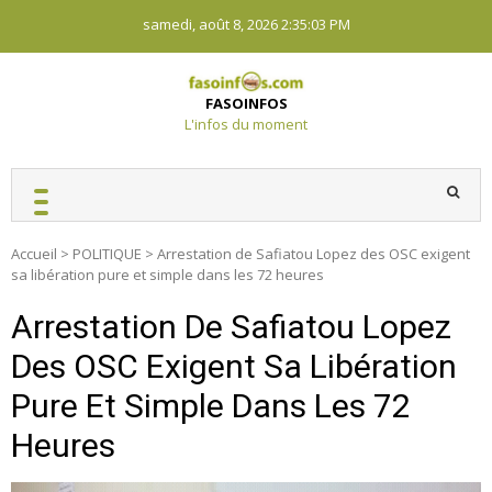
Skip
samedi, août 8, 2026
2:35:03 PM
to
content
FASOINFOS
L'infos du moment
Accueil
>
POLITIQUE
>
Arrestation de Safiatou Lopez des OSC exigent
sa libération pure et simple dans les 72 heures
Arrestation De Safiatou Lopez
Des OSC Exigent Sa Libération
Pure Et Simple Dans Les 72
Heures