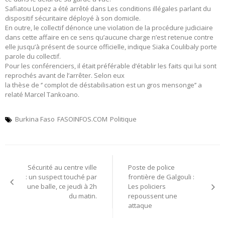
Safiatou Lopez a été arrêté dans Les conditions illégales parlant du
dispositif sécuritaire déployé à son domicile.
En outre, le collectif dénonce une violation de la procédure judiciaire
dans cette affaire en ce sens qu’aucune charge n’est retenue contre
elle jusqu’à présent de source officielle, indique Siaka Coulibaly porte
parole du collectif.
Pour les conférenciers, il était préférable d’établir les faits qui lui sont
reprochés avant de l’arrêter. Selon eux
la thèse de ‘’ complot de déstabilisation est un gros mensonge’’ a
relaté Marcel Tankoano.
Burkina Faso
FASOINFOS.COM
Politique
Navigation
Sécurité au centre ville
Poste de police
de
: un suspect touché par
frontière de Galgouli :
une balle, ce jeudi à 2h
Les policiers
l’article
du matin.
repoussent une
attaque