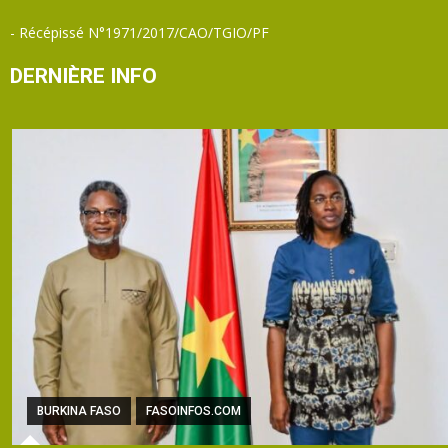
- Récépissé N°1971/2017/CAO/TGIO/PF
DERNIÈRE INFO
BURKINA FASO
FASOINFOS.COM