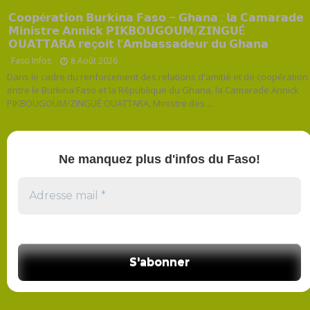
𝗖𝗼𝗼𝗽é𝗿𝗮𝘁𝗶𝗼𝗻 𝗕𝘂𝗿𝗸𝗶𝗻𝗮 𝗙𝗮𝘀𝗼 – 𝗚𝗵𝗮𝗻𝗮 : 𝗹𝗮 𝗖𝗮𝗺𝗮𝗿𝗮𝗱𝗲
𝗠𝗶𝗻𝗶𝘀𝘁𝗿𝗲 𝗔𝗻𝗻𝗶𝗰𝗸 𝗣𝗜𝗞𝗕𝗢𝗨𝗚𝗢𝗨𝗠/𝗭𝗜𝗡𝗚𝗨É
𝗢𝗨𝗔𝗧𝗧𝗔𝗥𝗔 𝗿𝗲ç𝗼𝗶𝘁 𝗹’𝗔𝗺𝗯𝗮𝘀𝘀𝗮𝗱𝗲𝘂𝗿 𝗱𝘂 𝗚𝗵𝗮𝗻𝗮
Faso Infos
8 Août 2026
Dans le cadre du renforcement des relations d'amitié et de coopération
entre le Burkina Faso et la République du Ghana, la Camarade Annick
PIKBOUGOUM/ZINGUÉ OUATTARA, Ministre des ...
Ne manquez plus d'infos du Faso!