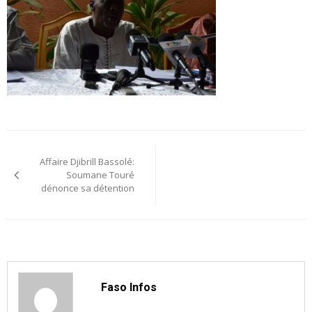
Navigation
Affaire Djibrill Bassolé:
de
Soumane Touré
dénonce sa détention
l’article
Faso Infos