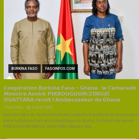
BURKINA FASO
FASOINFOS.COM
𝗖𝗼𝗼𝗽é𝗿𝗮𝘁𝗶𝗼𝗻 𝗕𝘂𝗿𝗸𝗶𝗻𝗮 𝗙𝗮𝘀𝗼 – 𝗚𝗵𝗮𝗻𝗮 : 𝗹𝗮 𝗖𝗮𝗺𝗮𝗿𝗮𝗱𝗲
𝗠𝗶𝗻𝗶𝘀𝘁𝗿𝗲 𝗔𝗻𝗻𝗶𝗰𝗸 𝗣𝗜𝗞𝗕𝗢𝗨𝗚𝗢𝗨𝗠/𝗭𝗜𝗡𝗚𝗨É
𝗢𝗨𝗔𝗧𝗧𝗔𝗥𝗔 𝗿𝗲ç𝗼𝗶𝘁 𝗹’𝗔𝗺𝗯𝗮𝘀𝘀𝗮𝗱𝗲𝘂𝗿 𝗱𝘂 𝗚𝗵𝗮𝗻𝗮
Faso Infos
8 Août 2026
Dans le cadre du renforcement des relations d'amitié et de coopération
entre le Burkina Faso et la République du Ghana, la Camarade Annick
PIKBOUGOUM/ZINGUÉ OUATTARA, Ministre des ...