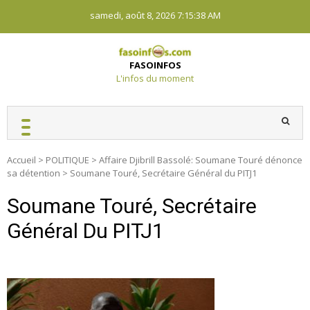
Skip
samedi, août 8, 2026
7:15:39 AM
to
content
FASOINFOS
L'infos du moment
Accueil
>
POLITIQUE
>
Affaire Djibrill Bassolé: Soumane Touré dénonce
sa détention
>
Soumane Touré, Secrétaire Général du PITJ1
Soumane Touré, Secrétaire
Général Du PITJ1