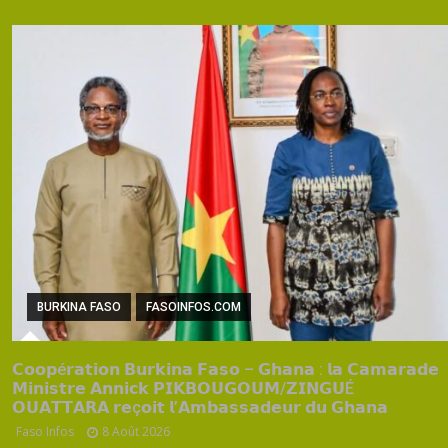
BURKINA FASO
FASOINFOS.COM
𝗖𝗼𝗼𝗽é𝗿𝗮𝘁𝗶𝗼𝗻 𝗕𝘂𝗿𝗸𝗶𝗻𝗮 𝗙𝗮𝘀𝗼 – 𝗚𝗵𝗮𝗻𝗮 : 𝗹𝗮 𝗖𝗮𝗺𝗮𝗿𝗮𝗱𝗲
𝗠𝗶𝗻𝗶𝘀𝘁𝗿𝗲 𝗔𝗻𝗻𝗶𝗰𝗸 𝗣𝗜𝗞𝗕𝗢𝗨𝗚𝗢𝗨𝗠/𝗭𝗜𝗡𝗚𝗨É
𝗢𝗨𝗔𝗧𝗧𝗔𝗥𝗔 𝗿𝗲ç𝗼𝗶𝘁 𝗹’𝗔𝗺𝗯𝗮𝘀𝘀𝗮𝗱𝗲𝘂𝗿 𝗱𝘂 𝗚𝗵𝗮𝗻𝗮
Faso Infos
8 Août 2026