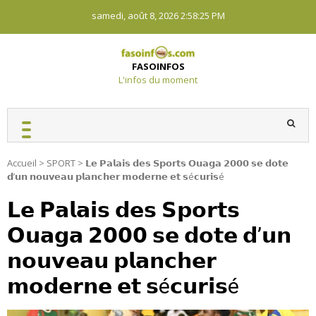
Skip
samedi, août 8, 2026
2:58:25 PM
to
content
FASOINFOS
L'infos du moment
Accueil
>
SPORT
>
𝗟𝗲 𝗣𝗮𝗹𝗮𝗶𝘀 𝗱𝗲𝘀 𝗦𝗽𝗼𝗿𝘁𝘀 𝗢𝘂𝗮𝗴𝗮 𝟮𝟬𝟬𝟬 𝘀𝗲 𝗱𝗼𝘁𝗲
𝗱’𝘂𝗻 𝗻𝗼𝘂𝘃𝗲𝗮𝘂 𝗽𝗹𝗮𝗻𝗰𝗵𝗲𝗿 𝗺𝗼𝗱𝗲𝗿𝗻𝗲 𝗲𝘁 𝘀é𝗰𝘂𝗿𝗶𝘀é
𝗟𝗲 𝗣𝗮𝗹𝗮𝗶𝘀 𝗱𝗲𝘀 𝗦𝗽𝗼𝗿𝘁𝘀
𝗢𝘂𝗮𝗴𝗮 𝟮𝟬𝟬𝟬 𝘀𝗲 𝗱𝗼𝘁𝗲 𝗱’𝘂𝗻
𝗻𝗼𝘂𝘃𝗲𝗮𝘂 𝗽𝗹𝗮𝗻𝗰𝗵𝗲𝗿
𝗺𝗼𝗱𝗲𝗿𝗻𝗲 𝗲𝘁 𝘀é𝗰𝘂𝗿𝗶𝘀é